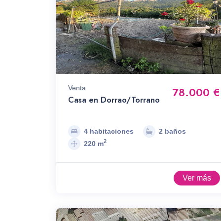
Venta
78.000 €
Casa en Dorrao/Torrano
4 habitaciones
2 baños
2
220 m
Ver más