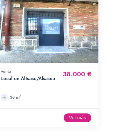
Venta
38.000 €
Local en Altsasu/Alsasua
2
36 m
Ver más