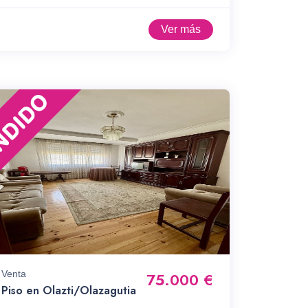
Ver más
Venta
75.000 €
Piso en Olazti/Olazagutia