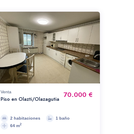
Venta
70.000 €
Piso en Olazti/Olazagutia
2 habitaciones
1 baño
2
64 m