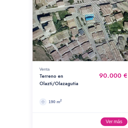
Venta
90.000 €
Terreno en
Olazti/Olazagutia
2
190 m
Ver más