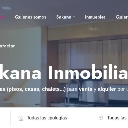
cio
Quienes somos
Sakana
Inmuebles
Quier
ntactar
kana Inmobilia
s (pisos, casas, chalets...)
para
venta
y
alquiler
por t