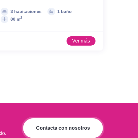
3 habitaciones
1 baño
2
80 m
Ver más
Contacta con nosotros
io.